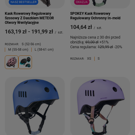
NASZ BESTSELLER
OKAZJA
Kask Rowerowy Regulowany
SPOKEY Kask Rowerowy
Szosowy Z Daszkiem METEOR
Regulowany Ochronny In-mold
Otwory Wentylacyjne
104,64 zł
/
szt.
od
163,19 zł
-
do
191,99 zł
/
szt.
Najniższa cena z 30 dni przed
obniżką:
69,00 zł
+51%
S (52-56 cm)
ROZMIAR:
Cena regularna:
129,99 zł
-20%
M (55-58 cm)
L (58-61 cm)
XS
S
ROZMIAR: