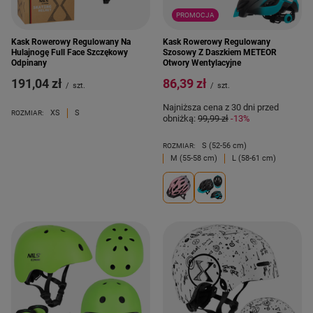
PROMOCJA
Kask Rowerowy Regulowany Na
Kask Rowerowy Regulowany
Hulajnogę Full Face Szczękowy
Szosowy Z Daszkiem METEOR
Odpinany
Otwory Wentylacyjne
191,04 zł
86,39 zł
/
szt.
/
szt.
Najniższa cena z 30 dni przed
XS
S
ROZMIAR:
obniżką:
99,99 zł
-13%
S (52-56 cm)
ROZMIAR:
M (55-58 cm)
L (58-61 cm)