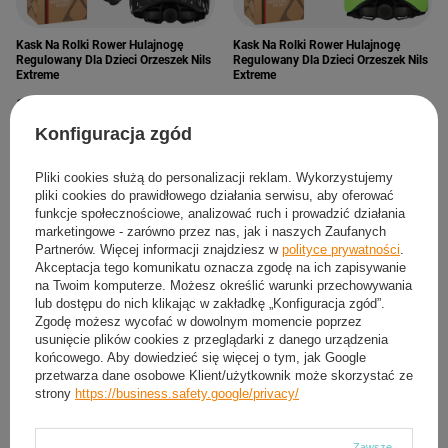
Kask Na Rolki Rower Hulajnogę
Kask Na Rolki Rower Hulajnogę
Regulowany Dla Dzieci Orzeszek Nils
Regulowany Dla Dzieci Orzeszek Nils
Extreme
Extreme
114,24 zł
67,10 zł
/
szt.
/
szt.
Konfiguracja zgód
XS
S
M
L
XS
S
ROZMIAR:
ROZMIAR:
Pliki cookies służą do personalizacji reklam. Wykorzystujemy
pliki cookies do prawidłowego działania serwisu, aby oferować
funkcje społecznościowe, analizować ruch i prowadzić działania
marketingowe - zarówno przez nas, jak i naszych Zaufanych
Partnerów. Więcej informacji znajdziesz w
polityce prywatności
.
Akceptacja tego komunikatu oznacza zgodę na ich zapisywanie
na Twoim komputerze. Możesz określić warunki przechowywania
lub dostępu do nich klikając w zakładkę „Konfiguracja zgód”.
Zgodę możesz wycofać w dowolnym momencie poprzez
usunięcie plików cookies z przeglądarki z danego urządzenia
końcowego. Aby dowiedzieć się więcej o tym, jak Google
przetwarza dane osobowe Klient/użytkownik może skorzystać ze
strony
https://business.safety.google/privacy/
CHWILOWO NIEDOSTĘPNY
Zawsze