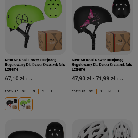
Kask Na Rolki Rower Hulajnogę
Kask Na Rolki Rower Hulajnogę
Regulowany Dla Dzieci Orzeszek Nils
Regulowany Dla Dzieci Orzeszek Nils
Extreme
Extreme
67,10 zł
od
47,90 zł
-
do
71,99 zł
/
szt.
/
szt.
XS
S
M
L
XS
S
M
L
ROZMIAR:
ROZMIAR: