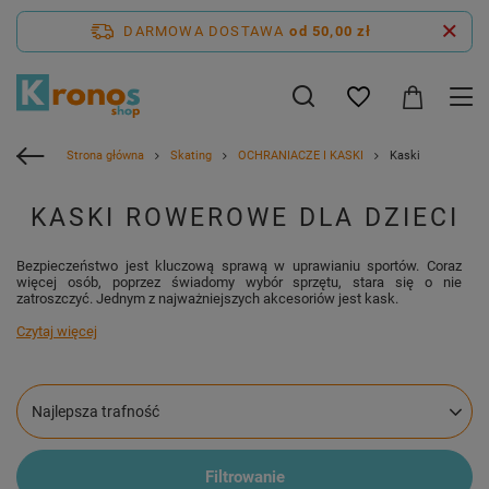
DARMOWA DOSTAWA
od 50,00 zł
Strona główna
Skating
OCHRANIACZE I KASKI
Kaski
KASKI ROWEROWE DLA DZIECI
Bezpieczeństwo jest kluczową sprawą w uprawianiu sportów. Coraz
więcej osób, poprzez świadomy wybór sprzętu, stara się o nie
zatroszczyć. Jednym z najważniejszych akcesoriów jest kask.
Czytaj więcej
Zmień sortowanie
Najlepsza trafność
Filtrowanie