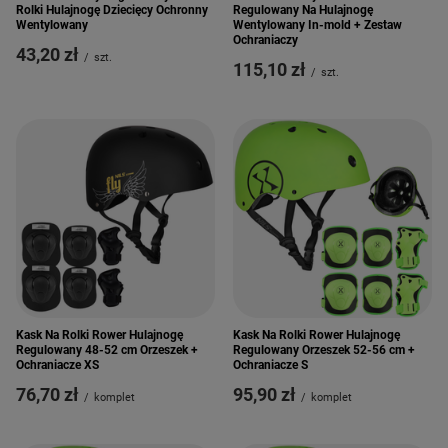
Rolki Hulajnogę Dziecięcy Ochronny
Regulowany Na Hulajnogę
Wentylowany
Wentylowany In-mold + Zestaw
Ochraniaczy
43,20 zł
/
szt.
115,10 zł
/
szt.
Kask Na Rolki Rower Hulajnogę
Kask Na Rolki Rower Hulajnogę
Regulowany 48-52 cm Orzeszek +
Regulowany Orzeszek 52-56 cm +
Ochraniacze XS
Ochraniacze S
76,70 zł
95,90 zł
/
komplet
/
komplet