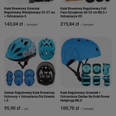
Kask Rowerowy Orzeszek
Kask Rowerowy Regulowany Full
Regulowany Wentylowany 53-57 cm
Face Szczękowy 48-53 cm NILS +
+ Ochraniacze S
Ochraniacze XS
143,04 zł
219,84 zł
/
komplet
/
komplet
Zestaw Regulowany Kask Rowerowy
Kask Regulowany Orzeszek +
Ochronny + Ochraniacze Dla Dziecka
Ochraniacze Zestaw Na Rolki Rower
r. S
Hulajnogę NILS
95,90 zł
100,70 zł
/
szt.
/
komplet