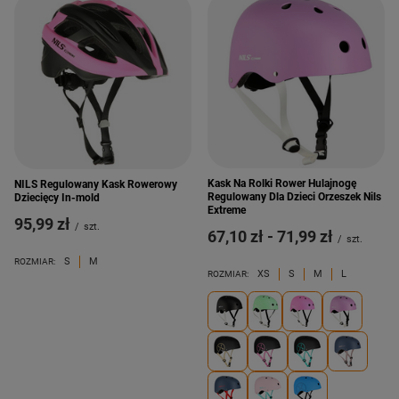
Kask Na Rolki Rower Hulajnogę
NILS Regulowany Kask Rowerowy
Regulowany Dla Dzieci Orzeszek Nils
Dziecięcy In-mold
Extreme
95,99 zł
/
szt.
od
67,10 zł
-
do
71,99 zł
/
szt.
S
M
ROZMIAR:
XS
S
M
L
ROZMIAR: