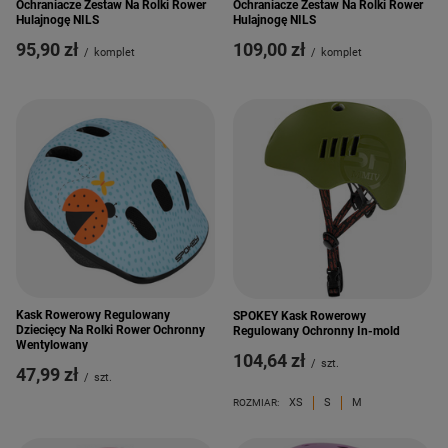
Ochraniacze Zestaw Na Rolki Rower
Ochraniacze Zestaw Na Rolki Rower
Hulajnogę NILS
Hulajnogę NILS
95,90 zł
109,00 zł
/
komplet
/
komplet
Kask Rowerowy Regulowany
SPOKEY Kask Rowerowy
Dziecięcy Na Rolki Rower Ochronny
Regulowany Ochronny In-mold
Wentylowany
104,64 zł
/
szt.
47,99 zł
/
szt.
XS
S
M
ROZMIAR: