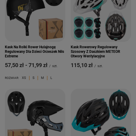
Kask Na Rolki Rower Hulajnogę
Kask Rowerowy Regulowany
Regulowany Dla Dzieci Orzeszek Nils
Szosowy Z Daszkiem METEOR
Extreme
Otwory Wentylacyjne
od
57,50 zł
-
do
71,99 zł
115,10 zł
/
szt.
/
szt.
XS
S
M
L
ROZMIAR: