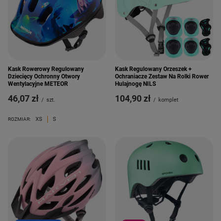
Kask Rowerowy Regulowany
Kask Regulowany Orzeszek +
Dziecięcy Ochronny Otwory
Ochraniacze Zestaw Na Rolki Rower
Wentylacyjne METEOR
Hulajnogę NILS
46,07 zł
104,90 zł
/
szt.
/
komplet
XS
S
ROZMIAR: