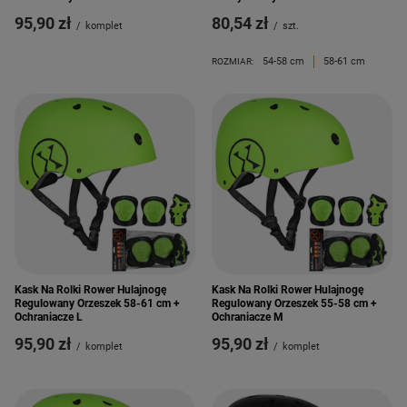
95,90 zł
80,54 zł
/
komplet
/
szt.
54-58 cm
58-61 cm
ROZMIAR:
Kask Na Rolki Rower Hulajnogę
Kask Na Rolki Rower Hulajnogę
Regulowany Orzeszek 58-61 cm +
Regulowany Orzeszek 55-58 cm +
Ochraniacze L
Ochraniacze M
95,90 zł
95,90 zł
/
komplet
/
komplet