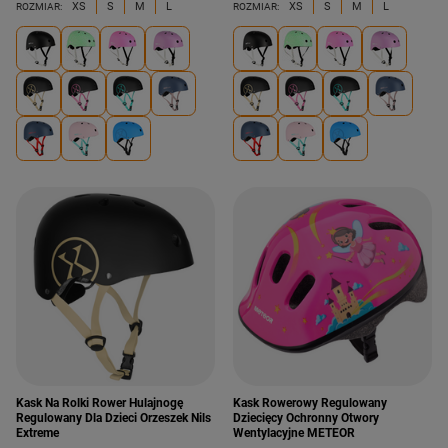
XS
S
M
L
XS
S
M
L
ROZMIAR:
ROZMIAR:
Kask Na Rolki Rower Hulajnogę
Kask Rowerowy Regulowany
Regulowany Dla Dzieci Orzeszek Nils
Dziecięcy Ochronny Otwory
Extreme
Wentylacyjne METEOR