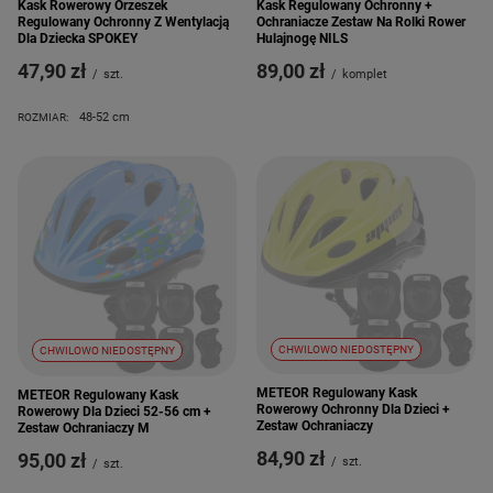
Kask Rowerowy Orzeszek
Kask Regulowany Ochronny +
Regulowany Ochronny Z Wentylacją
Ochraniacze Zestaw Na Rolki Rower
Dla Dziecka SPOKEY
Hulajnogę NILS
47,90 zł
89,00 zł
/
szt.
/
komplet
48-52 cm
ROZMIAR:
CHWILOWO NIEDOSTĘPNY
CHWILOWO NIEDOSTĘPNY
METEOR Regulowany Kask
METEOR Regulowany Kask
Rowerowy Ochronny Dla Dzieci +
Rowerowy Dla Dzieci 52-56 cm +
Zestaw Ochraniaczy
Zestaw Ochraniaczy M
84,90 zł
95,00 zł
/
szt.
/
szt.