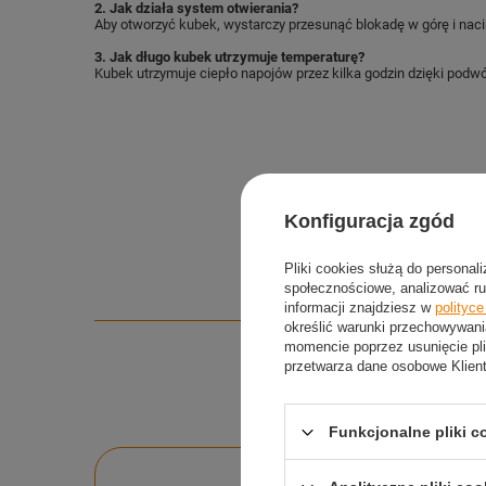
2. Jak działa system otwierania?
Aby otworzyć kubek, wystarczy przesunąć blokadę w górę i nac
3. Jak długo kubek utrzymuje temperaturę?
Kubek utrzymuje ciepło napojów przez kilka godzin dzięki podwój
Konfiguracja zgód
Pliki cookies służą do personal
społecznościowe, analizować ru
informacji znajdziesz w
polityc
określić warunki przechowywani
momencie poprzez usunięcie pli
przetwarza dane osobowe Klien
Funkcjonalne pliki 