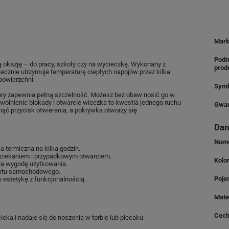
Mar
Podm
ą okazję – do pracy, szkoły czy na wycieczkę. Wykonany z
prod
tecznie utrzymuje temperaturę ciepłych napojów przez kilka
powierzchni.
Symb
ry zapewnia pełną szczelność. Możesz bez obaw nosić go w
wolnienie blokady i otwarcie wieczka to kwestia jednego ruchu
Gwar
nąć przycisk otwierania, a pokrywka otworzy się
Dan
Nume
a termiczna na kilka godzin.
eciekaniem i przypadkowym otwarciem.
Kolo
ia wygodę użytkowania.
hwytu samochodowego.
Poje
y estetykę z funkcjonalnością.
Mate
Cech
ka i nadaje się do noszenia w torbie lub plecaku.