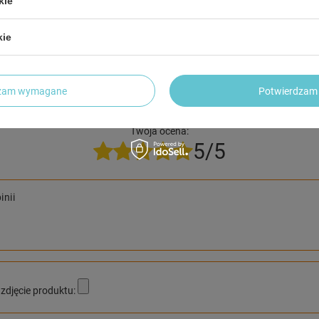
trzebujesz pomocy? Masz pytania?
kie
Zadaj pyta
dpowiemy niezwłocznie, najciekawsze pytania i odpowiedzi
publikując dla innych.
kie
dzam wymagane
Potwierdzam 
NAPISZ SWOJĄ OPINIĘ
Twoja ocena:
5/5
inii
zdjęcie produktu: