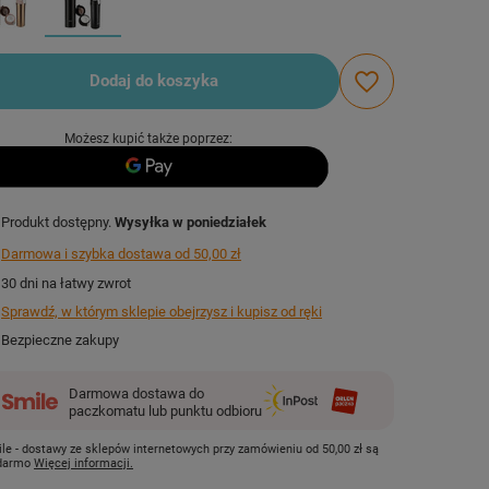
Dodaj do koszyka
Możesz kupić także poprzez:
Produkt dostępny
Wysyłka
w poniedziałek
Darmowa i szybka dostawa
od
50,00 zł
30
dni na łatwy zwrot
Sprawdź, w którym sklepie obejrzysz i kupisz od ręki
Bezpieczne zakupy
Darmowa dostawa do
paczkomatu lub punktu odbioru
le - dostawy ze sklepów internetowych przy zamówieniu od
50,00 zł
są
 darmo
Więcej informacji.