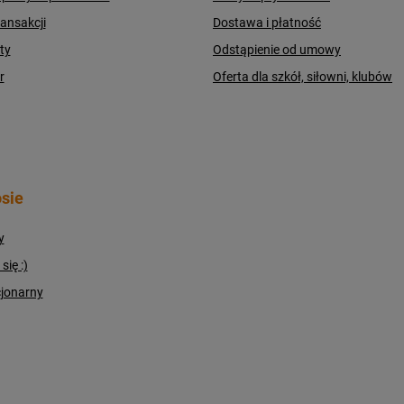
ransakcji
Dostawa i płatność
ty
Odstąpienie od umowy
r
Oferta dla szkół, siłowni, klubów
sie
y
ię :)
cjonarny