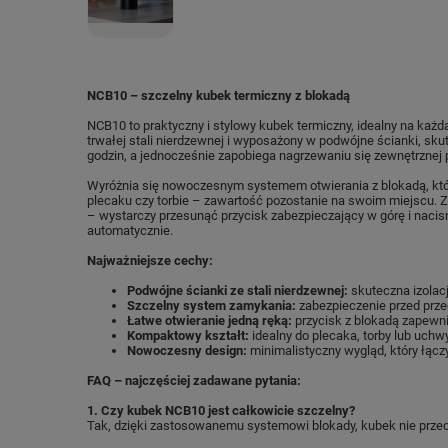
NCB10 – szczelny kubek termiczny z blokadą
NCB10 to praktyczny i stylowy kubek termiczny, idealny na każd
trwałej stali nierdzewnej i wyposażony w podwójne ścianki, sku
godzin, a jednocześnie zapobiega nagrzewaniu się zewnętrznej 
Wyróżnia się nowoczesnym systemem otwierania z blokadą, któ
plecaku czy torbie – zawartość pozostanie na swoim miejscu. Z
– wystarczy przesunąć przycisk zabezpieczający w górę i nacis
automatycznie.
Najważniejsze cechy:
Podwójne ścianki ze stali nierdzewnej:
skuteczna izolacj
Szczelny system zamykania:
zabezpieczenie przed prz
Łatwe otwieranie jedną ręką:
przycisk z blokadą zapewn
Kompaktowy kształt:
idealny do plecaka, torby lub uc
Nowoczesny design:
minimalistyczny wygląd, który łącz
FAQ – najczęściej zadawane pytania:
1. Czy kubek NCB10 jest całkowicie szczelny?
Tak, dzięki zastosowanemu systemowi blokady, kubek nie przecie