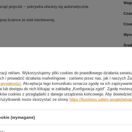
Wag
isnąć przycisk – pokrywka otworzy się automatycznie.
Czas
nej ściance ze stali nierdzewnej.
Czas
Wys
Śred
Zest
izacji reklam. Wykorzystujemy pliki cookies do prawidłowego działania serwis
ch i prowadzić działania marketingowe - zarówno przez nas, jak i naszych Z
e prywatności
. Akceptacja tego komunikatu oznacza zgodę na ich zapisywan
a lub dostępu do nich klikając w zakładkę „Konfiguracja zgód”. Zgodę może
ków cookies z przeglądarki z danego urządzenia końcowego. Aby dowiedzieć 
2 LETNIA GWARANCJA PRODUCENTA
t/użytkownik może skorzystać ze strony
https://business.safety.google/priva
2 Letnia Gwarancja Producenta
cookie (wymagane)