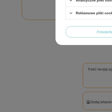
Po
Analityczne pliki coo
Zadaj pytanie a my o
Reklamowe pliki coo
Potwier
Treść twojej op
Dodaj własne 