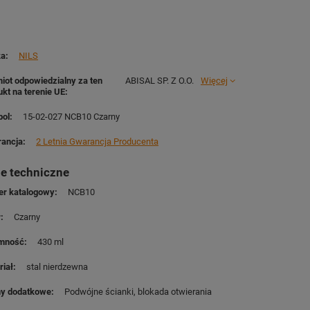
ka
NILS
iot odpowiedzialny za ten
ABISAL SP. Z O.O.
Więcej
ukt na terenie UE
ol
15-02-027 NCB10 Czarny
ancja
2 Letnia Gwarancja Producenta
e techniczne
r katalogowy
NCB10
r
Czarny
mność
430 ml
riał
stal nierdzewna
y dodatkowe
Podwójne ścianki
blokada otwierania