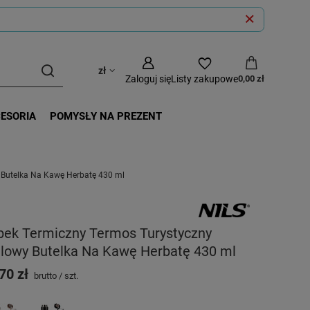
zł
Zaloguj się
Listy zakupowe
0,00 zł
CESORIA
POMYSŁY NA PREZENT
 Butelka Na Kawę Herbatę 430 ml
bek Termiczny Termos Turystyczny
alowy Butelka Na Kawę Herbatę 430 ml
70 zł
brutto
/
szt.