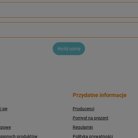
Wyślij opinię
Przydatne informacje
j się
Producenci
Pomysł na prezent
upowe
Regulamin
upionych produktów
Polityka prywatności