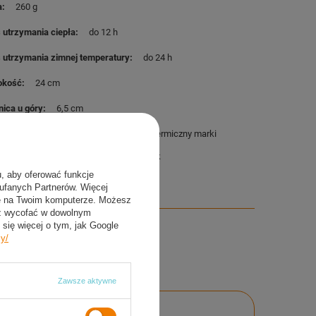
a
260 g
 utrzymania ciepła
do 12 h
 utrzymania zimnej temperatury
do 24 h
okość
24 cm
nica u góry
6,5 cm
aw zawiera
Nowy, oryginalny kubek termiczny marki
NILS
nasz firmowy kalendarzyk
u, aby oferować funkcje
aufanych Partnerów. Więcej
ie na Twoim komputerze. Możesz
sz wycofać w dowolnym
się więcej o tym, jak Google
cy/
Zawsze aktywne