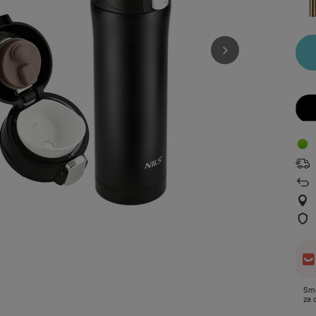
Smi
za